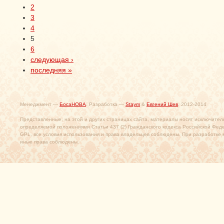
2
3
4
5
6
следующая ›
последняя »
Менеджмент —
БосаНОВА
. Разработка —
Staym
&
Евгений Шев
, 2012-2014
Представленные, на этой и других страницах сайта, материалы носят исключител
определяемой положениями Статьи 437 (2) Гражданского кодекса Российской Фед
GPL, все условия использования и права владельцев соблюдены. При разработке 
иные права соблюдены.